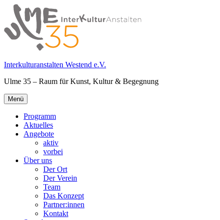
Springe
zum
Inhalt
Interkulturanstalten Westend e.V.
Ulme 35 – Raum für Kunst, Kultur & Begegnung
Primäres
Menü
Menü
Programm
Aktuelles
Angebote
aktiv
vorbei
Über uns
Der Ort
Der Verein
Team
Das Konzept
Partner:innen
Kontakt