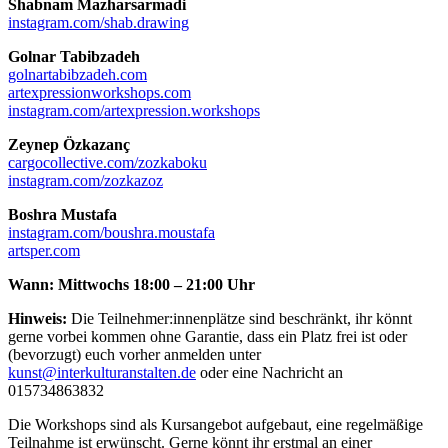
Shabnam Mazharsarmadi
instagram.com/shab.drawing
Golnar Tabibzadeh
golnartabibzadeh.com
artexpressionworkshops.com
instagram.com/artexpression.workshops
Zeynep Özkazanç
cargocollective.com/zozkaboku
instagram.com/zozkazoz
Boshra Mustafa
instagram.com/boushra.moustafa
artsper.com
Wann: Mittwochs 18:00 – 21:00 Uhr
Hinweis:
Die Teilnehmer:innenplätze sind beschränkt, ihr könnt
gerne vorbei kommen ohne Garantie, dass ein Platz frei ist oder
(bevorzugt) euch vorher anmelden unter
kunst@interkulturanstalten.de
oder eine Nachricht an
015734863832
Die Workshops sind als Kursangebot aufgebaut, eine regelmäßige
Teilnahme ist erwünscht. Gerne könnt ihr erstmal an einer