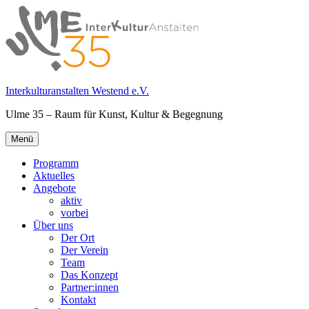
Springe
zum
Inhalt
Interkulturanstalten Westend e.V.
Ulme 35 – Raum für Kunst, Kultur & Begegnung
Primäres
Menü
Menü
Programm
Aktuelles
Angebote
aktiv
vorbei
Über uns
Der Ort
Der Verein
Team
Das Konzept
Partner:innen
Kontakt