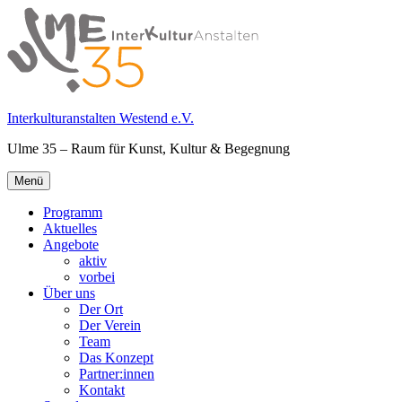
Springe
zum
Inhalt
Interkulturanstalten Westend e.V.
Ulme 35 – Raum für Kunst, Kultur & Begegnung
Primäres
Menü
Menü
Programm
Aktuelles
Angebote
aktiv
vorbei
Über uns
Der Ort
Der Verein
Team
Das Konzept
Partner:innen
Kontakt