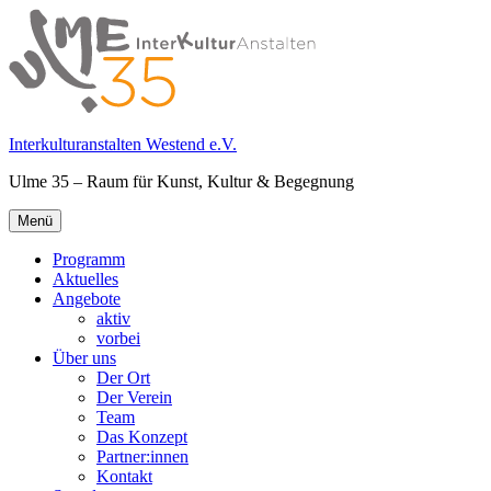
Springe
zum
Inhalt
Interkulturanstalten Westend e.V.
Ulme 35 – Raum für Kunst, Kultur & Begegnung
Primäres
Menü
Menü
Programm
Aktuelles
Angebote
aktiv
vorbei
Über uns
Der Ort
Der Verein
Team
Das Konzept
Partner:innen
Kontakt