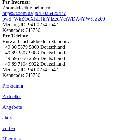
Per Internet:
Zoom-Meeting beitreten:
https://zoom.us/j/94102542547?
pwd=WkZOeXlsL1krYlZzdVcrWDA4YW5JZz09
Meeting-ID: 941 0254 2547
Kenncode: 745756
Per Telefon:
Einwahl nach aktuellem Standort:
+49 30 5679 5800 Deutschland
+49 69 3807 9883 Deutschland
+49 695 050 2596 Deutschland
+49 69 7104 9922 Deutschland
Meeting-ID: 941 0254 2547
Kenncode: 745756
Footer
Programm
Inhalt
Aktuelles
Angebote
aktiv
vorbei
Über uns