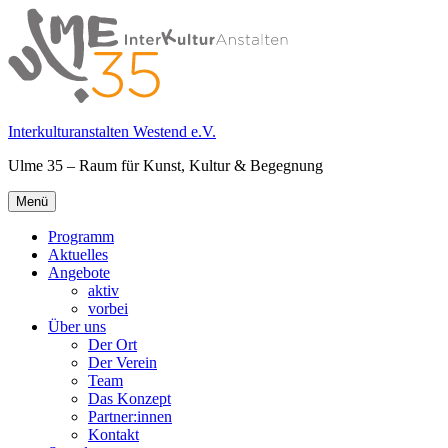
Springe
zum
Inhalt
Interkulturanstalten Westend e.V.
Ulme 35 – Raum für Kunst, Kultur & Begegnung
Primäres
Menü
Menü
Programm
Aktuelles
Angebote
aktiv
vorbei
Über uns
Der Ort
Der Verein
Team
Das Konzept
Partner:innen
Kontakt