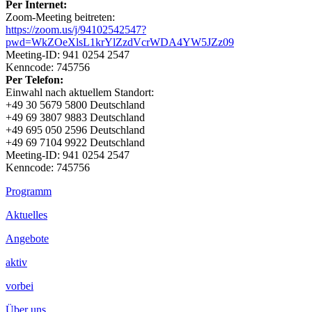
Per Internet:
Zoom-Meeting beitreten:
https://zoom.us/j/94102542547?
pwd=WkZOeXlsL1krYlZzdVcrWDA4YW5JZz09
Meeting-ID: 941 0254 2547
Kenncode: 745756
Per Telefon:
Einwahl nach aktuellem Standort:
+49 30 5679 5800 Deutschland
+49 69 3807 9883 Deutschland
+49 695 050 2596 Deutschland
+49 69 7104 9922 Deutschland
Meeting-ID: 941 0254 2547
Kenncode: 745756
Footer
Programm
Inhalt
Aktuelles
Angebote
aktiv
vorbei
Über uns