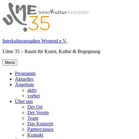
Springe
zum
Inhalt
Interkulturanstalten Westend e.V.
Ulme 35 – Raum für Kunst, Kultur & Begegnung
Primäres
Menü
Menü
Programm
Aktuelles
Angebote
aktiv
vorbei
Über uns
Der Ort
Der Verein
Team
Das Konzept
Partner:innen
Kontakt