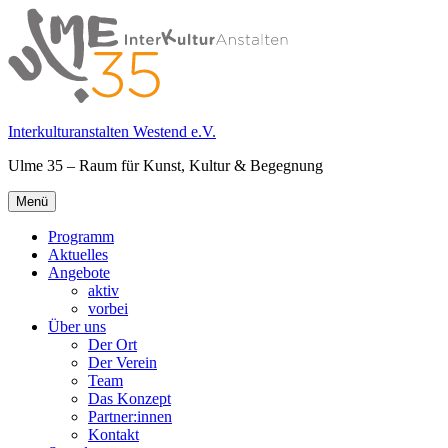
Springe
zum
Inhalt
Interkulturanstalten Westend e.V.
Ulme 35 – Raum für Kunst, Kultur & Begegnung
Primäres
Menü
Menü
Programm
Aktuelles
Angebote
aktiv
vorbei
Über uns
Der Ort
Der Verein
Team
Das Konzept
Partner:innen
Kontakt