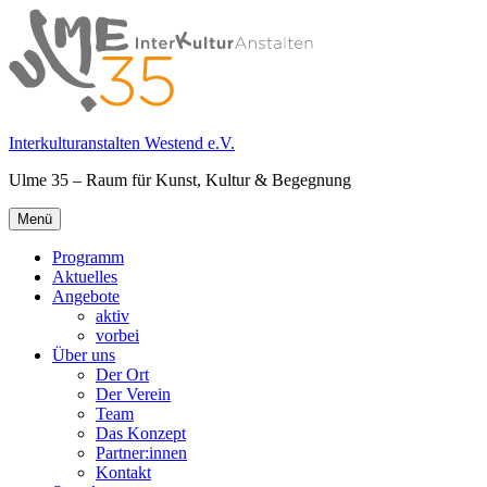
Springe
zum
Inhalt
Interkulturanstalten Westend e.V.
Ulme 35 – Raum für Kunst, Kultur & Begegnung
Primäres
Menü
Menü
Programm
Aktuelles
Angebote
aktiv
vorbei
Über uns
Der Ort
Der Verein
Team
Das Konzept
Partner:innen
Kontakt