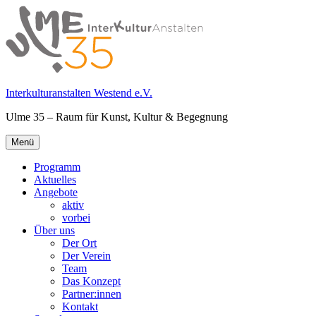
Springe
zum
Inhalt
Interkulturanstalten Westend e.V.
Ulme 35 – Raum für Kunst, Kultur & Begegnung
Primäres
Menü
Menü
Programm
Aktuelles
Angebote
aktiv
vorbei
Über uns
Der Ort
Der Verein
Team
Das Konzept
Partner:innen
Kontakt