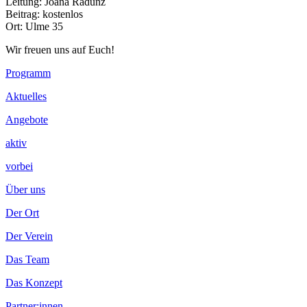
Leitung: Joana Radunz
Beitrag: kostenlos
Ort: Ulme 35
Wir freuen uns auf Euch!
Footer
Programm
Inhalt
Aktuelles
Angebote
aktiv
vorbei
Über uns
Der Ort
Der Verein
Das Team
Das Konzept
Partner:innen