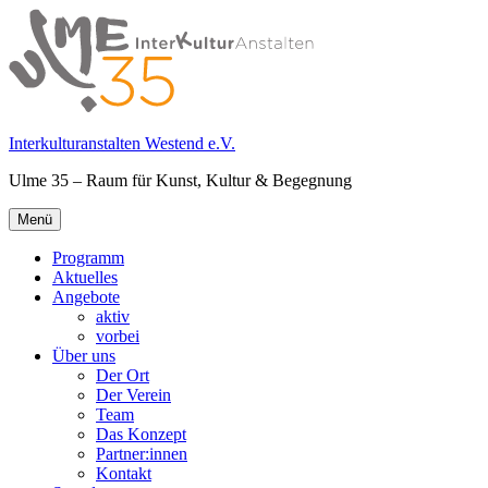
Springe
zum
Inhalt
Interkulturanstalten Westend e.V.
Ulme 35 – Raum für Kunst, Kultur & Begegnung
Primäres
Menü
Menü
Programm
Aktuelles
Angebote
aktiv
vorbei
Über uns
Der Ort
Der Verein
Team
Das Konzept
Partner:innen
Kontakt