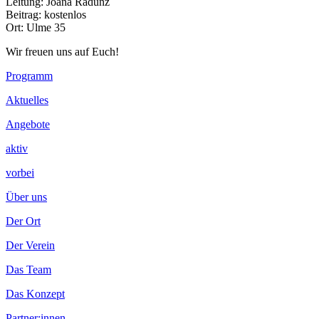
Leitung: Joana Radunz
Beitrag: kostenlos
Ort: Ulme 35
Wir freuen uns auf Euch!
Footer
Programm
Inhalt
Aktuelles
Angebote
aktiv
vorbei
Über uns
Der Ort
Der Verein
Das Team
Das Konzept
Partner:innen