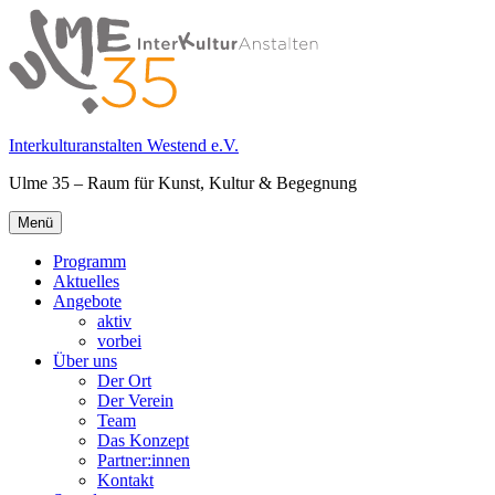
Springe
zum
Inhalt
Interkulturanstalten Westend e.V.
Ulme 35 – Raum für Kunst, Kultur & Begegnung
Primäres
Menü
Menü
Programm
Aktuelles
Angebote
aktiv
vorbei
Über uns
Der Ort
Der Verein
Team
Das Konzept
Partner:innen
Kontakt