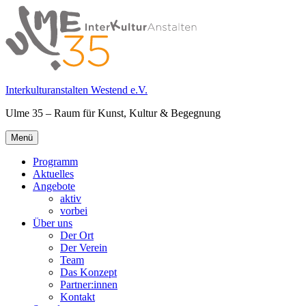
Springe
zum
Inhalt
Interkulturanstalten Westend e.V.
Ulme 35 – Raum für Kunst, Kultur & Begegnung
Primäres
Menü
Menü
Programm
Aktuelles
Angebote
aktiv
vorbei
Über uns
Der Ort
Der Verein
Team
Das Konzept
Partner:innen
Kontakt