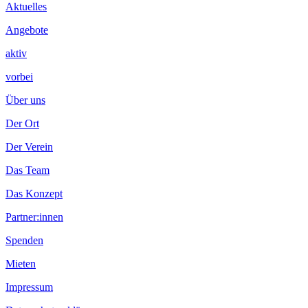
Inhalt
Aktuelles
Angebote
aktiv
vorbei
Über uns
Der Ort
Der Verein
Das Team
Das Konzept
Partner:innen
Spenden
Mieten
Impressum