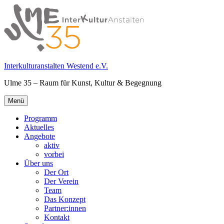
Springe
zum
Inhalt
Interkulturanstalten Westend e.V.
Ulme 35 – Raum für Kunst, Kultur & Begegnung
Primäres
Menü
Menü
Programm
Aktuelles
Angebote
aktiv
vorbei
Über uns
Der Ort
Der Verein
Team
Das Konzept
Partner:innen
Kontakt