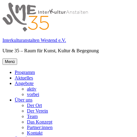
Springe
zum
Inhalt
Interkulturanstalten Westend e.V.
Ulme 35 – Raum für Kunst, Kultur & Begegnung
Primäres
Menü
Menü
Programm
Aktuelles
Angebote
aktiv
vorbei
Über uns
Der Ort
Der Verein
Team
Das Konzept
Partner:innen
Kontakt