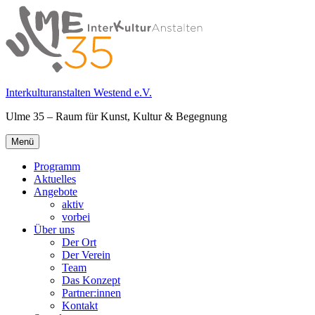
Springe
zum
Inhalt
Interkulturanstalten Westend e.V.
Ulme 35 – Raum für Kunst, Kultur & Begegnung
Primäres
Menü
Menü
Programm
Aktuelles
Angebote
aktiv
vorbei
Über uns
Der Ort
Der Verein
Team
Das Konzept
Partner:innen
Kontakt