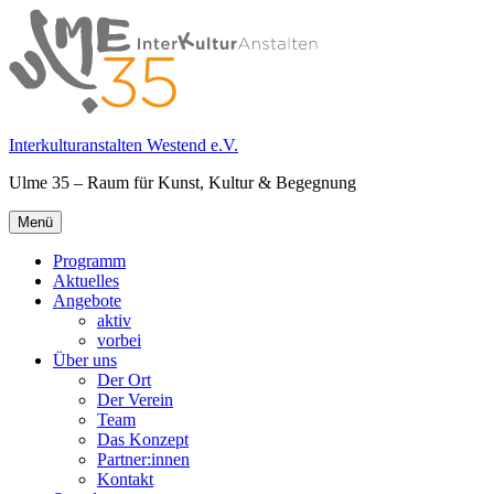
Springe
zum
Inhalt
Interkulturanstalten Westend e.V.
Ulme 35 – Raum für Kunst, Kultur & Begegnung
Primäres
Menü
Menü
Programm
Aktuelles
Angebote
aktiv
vorbei
Über uns
Der Ort
Der Verein
Team
Das Konzept
Partner:innen
Kontakt