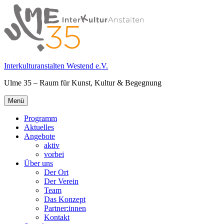
Springe
zum
Inhalt
Interkulturanstalten Westend e.V.
Ulme 35 – Raum für Kunst, Kultur & Begegnung
Primäres
Menü
Menü
Programm
Aktuelles
Angebote
aktiv
vorbei
Über uns
Der Ort
Der Verein
Team
Das Konzept
Partner:innen
Kontakt