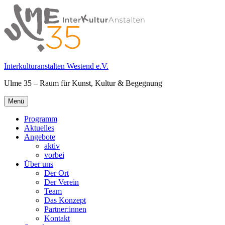
Springe
zum
Inhalt
Interkulturanstalten Westend e.V.
Ulme 35 – Raum für Kunst, Kultur & Begegnung
Primäres
Menü
Menü
Programm
Aktuelles
Angebote
aktiv
vorbei
Über uns
Der Ort
Der Verein
Team
Das Konzept
Partner:innen
Kontakt