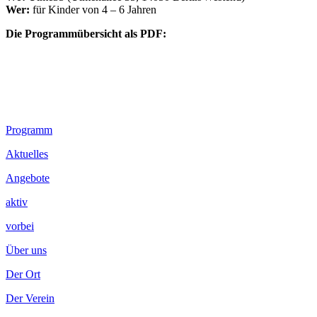
Wer:
für Kinder von 4 – 6 Jahren
Die Programmübersicht als PDF:
Footer
Programm
Inhalt
Aktuelles
Angebote
aktiv
vorbei
Über uns
Der Ort
Der Verein