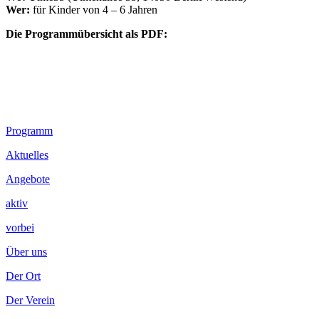
Wer:
für Kinder von 4 – 6 Jahren
Die Programmübersicht als PDF:
Footer
Programm
Inhalt
Aktuelles
Angebote
aktiv
vorbei
Über uns
Der Ort
Der Verein