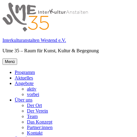
Springe
zum
Inhalt
Interkulturanstalten Westend e.V.
Ulme 35 – Raum für Kunst, Kultur & Begegnung
Primäres
Menü
Menü
Programm
Aktuelles
Angebote
aktiv
vorbei
Über uns
Der Ort
Der Verein
Team
Das Konzept
Partner:innen
Kontakt