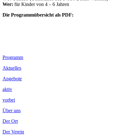
Wer:
für Kinder von 4 – 6 Jahren
Die Programmübersicht als PDF:
Footer
Programm
Inhalt
Aktuelles
Angebote
aktiv
vorbei
Über uns
Der Ort
Der Verein