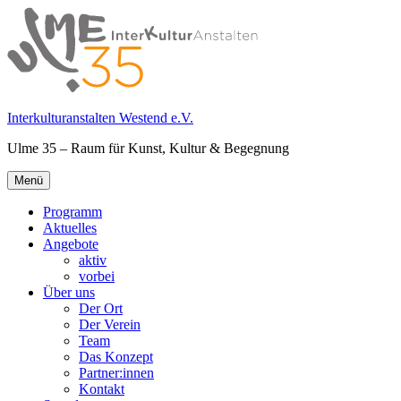
Springe
zum
Inhalt
Interkulturanstalten Westend e.V.
Ulme 35 – Raum für Kunst, Kultur & Begegnung
Primäres
Menü
Menü
Programm
Aktuelles
Angebote
aktiv
vorbei
Über uns
Der Ort
Der Verein
Team
Das Konzept
Partner:innen
Kontakt