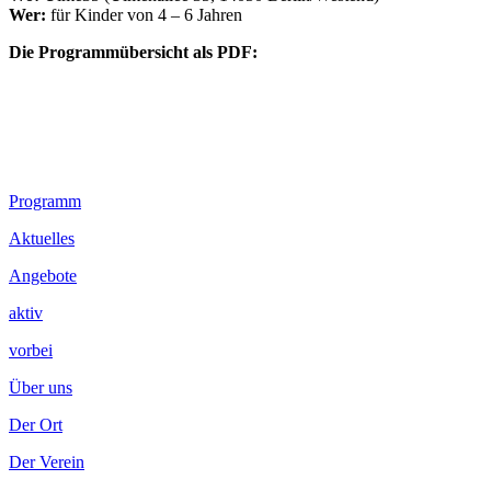
Wer:
für Kinder von 4 – 6 Jahren
Die Programmübersicht als PDF:
Footer
Programm
Inhalt
Aktuelles
Angebote
aktiv
vorbei
Über uns
Der Ort
Der Verein