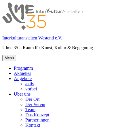
Springe
zum
Inhalt
Interkulturanstalten Westend e.V.
Ulme 35 – Raum für Kunst, Kultur & Begegnung
Primäres
Menü
Menü
Programm
Aktuelles
Angebote
aktiv
vorbei
Über uns
Der Ort
Der Verein
Team
Das Konzept
Partner:innen
Kontakt