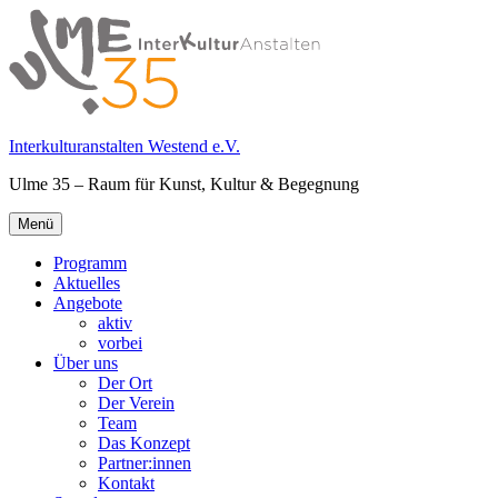
Springe
zum
Inhalt
Interkulturanstalten Westend e.V.
Ulme 35 – Raum für Kunst, Kultur & Begegnung
Primäres
Menü
Menü
Programm
Aktuelles
Angebote
aktiv
vorbei
Über uns
Der Ort
Der Verein
Team
Das Konzept
Partner:innen
Kontakt