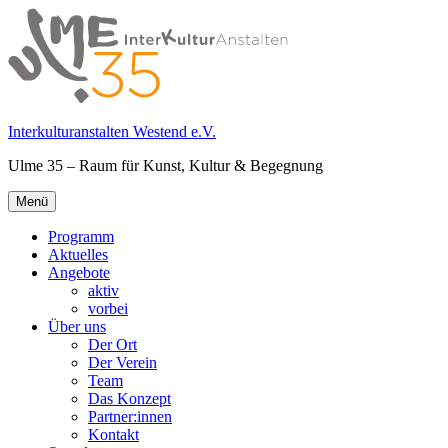
Springe
zum
Inhalt
Interkulturanstalten Westend e.V.
Ulme 35 – Raum für Kunst, Kultur & Begegnung
Primäres
Menü
Menü
Programm
Aktuelles
Angebote
aktiv
vorbei
Über uns
Der Ort
Der Verein
Team
Das Konzept
Partner:innen
Kontakt