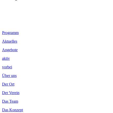
Footer
Programm
Inhalt
Aktuelles
Angebote
aktiv
vorbei
Über uns
Der Ort
Der Verein
Das Team
Das Konzept