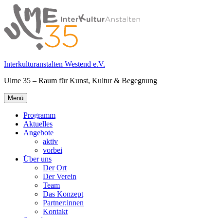
Springe
zum
Inhalt
Interkulturanstalten Westend e.V.
Ulme 35 – Raum für Kunst, Kultur & Begegnung
Primäres
Menü
Menü
Programm
Aktuelles
Angebote
aktiv
vorbei
Über uns
Der Ort
Der Verein
Team
Das Konzept
Partner:innen
Kontakt