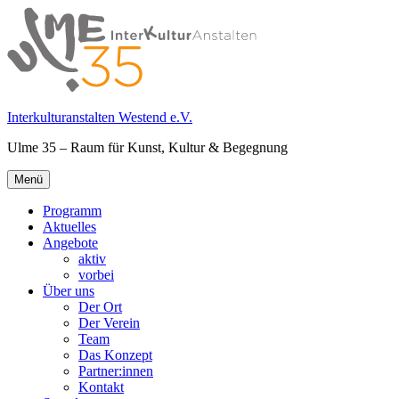
Springe
zum
Inhalt
Interkulturanstalten Westend e.V.
Ulme 35 – Raum für Kunst, Kultur & Begegnung
Primäres
Menü
Menü
Programm
Aktuelles
Angebote
aktiv
vorbei
Über uns
Der Ort
Der Verein
Team
Das Konzept
Partner:innen
Kontakt