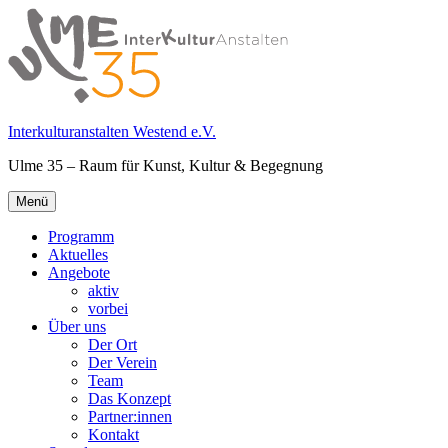
Springe
zum
Inhalt
Interkulturanstalten Westend e.V.
Ulme 35 – Raum für Kunst, Kultur & Begegnung
Primäres
Menü
Menü
Programm
Aktuelles
Angebote
aktiv
vorbei
Über uns
Der Ort
Der Verein
Team
Das Konzept
Partner:innen
Kontakt