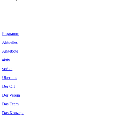
Footer
Programm
Inhalt
Aktuelles
Angebote
aktiv
vorbei
Über uns
Der Ort
Der Verein
Das Team
Das Konzept