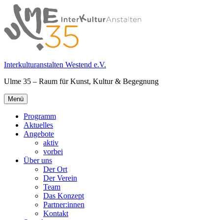
Springe
zum
Inhalt
Interkulturanstalten Westend e.V.
Ulme 35 – Raum für Kunst, Kultur & Begegnung
Primäres
Menü
Menü
Programm
Aktuelles
Angebote
aktiv
vorbei
Über uns
Der Ort
Der Verein
Team
Das Konzept
Partner:innen
Kontakt