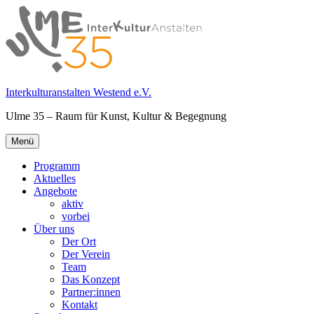
Springe
zum
Inhalt
Interkulturanstalten Westend e.V.
Ulme 35 – Raum für Kunst, Kultur & Begegnung
Primäres
Menü
Menü
Programm
Aktuelles
Angebote
aktiv
vorbei
Über uns
Der Ort
Der Verein
Team
Das Konzept
Partner:innen
Kontakt