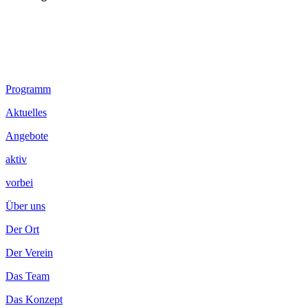
Footer
Programm
Inhalt
Aktuelles
Angebote
aktiv
vorbei
Über uns
Der Ort
Der Verein
Das Team
Das Konzept