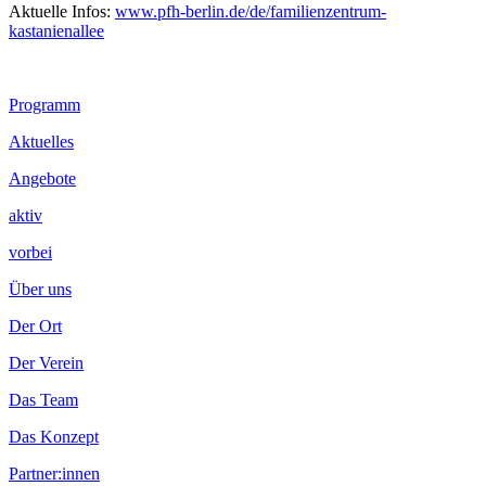
Aktuelle Infos:
www.pfh-berlin.de/de/familienzentrum-
kastanienallee
Footer
Programm
Inhalt
Aktuelles
Angebote
aktiv
vorbei
Über uns
Der Ort
Der Verein
Das Team
Das Konzept
Partner:innen