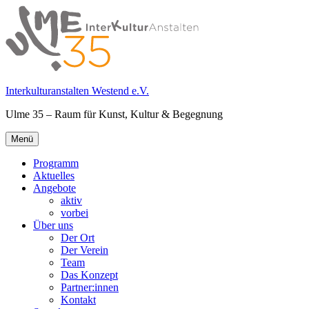
Springe
zum
Inhalt
Interkulturanstalten Westend e.V.
Ulme 35 – Raum für Kunst, Kultur & Begegnung
Primäres
Menü
Menü
Programm
Aktuelles
Angebote
aktiv
vorbei
Über uns
Der Ort
Der Verein
Team
Das Konzept
Partner:innen
Kontakt