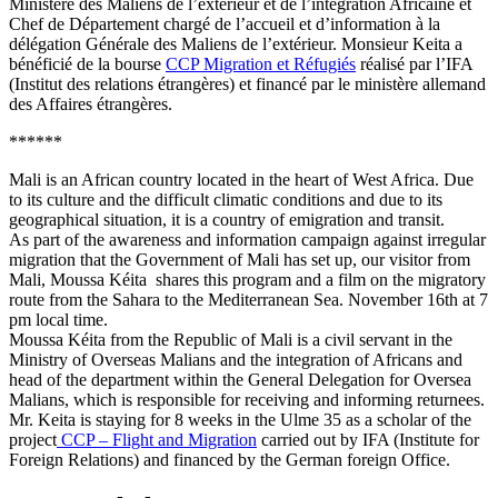
Ministère des Maliens de l’extérieur et de l’intégration Africaine et
Chef de Département chargé de l’accueil et d’information à la
délégation Générale des Maliens de l’extérieur. Monsieur Keita a
bénéficié de la bourse
CCP Migration et Réfugiés
réalisé par l’IFA
(Institut des relations étrangères) et financé par le ministère allemand
des Affaires étrangères.
******
Mali is an African country located in the heart of West Africa. Due
to its culture and the difficult climatic conditions and due to its
geographical situation, it is a country of emigration and transit.
As part of the awareness and information campaign against irregular
migration that the Government of Mali has set up, our visitor from
Mali, Moussa Kéita shares this program and a film on the migratory
route from the Sahara to the Mediterranean Sea. November 16th at 7
pm local time.
Moussa Kéita from the Republic of Mali is a civil servant in the
Ministry of Overseas Malians and the integration of Africans and
head of the department within the General Delegation for Oversea
Malians, which is responsible for receiving and informing returnees.
Mr. Keita is staying for 8 weeks in the Ulme 35 as a scholar of the
project
CCP – Flight and Migration
carried out by IFA (Institute for
Foreign Relations) and financed by the German foreign Office.