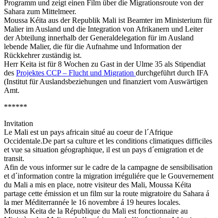
Programm und zeigt einen Film über die Migrationsroute von der
Sahara zum Mittelmeer.
Moussa Kéita aus der Republik Mali ist Beamter im Ministerium für
Malier im Ausland und die Integration von Afrikanern und Leiter
der Abteilung innerhalb der Generaldelegation für im Ausland
lebende Malier, die für die Aufnahme und Information der
Rückkehrer zuständig ist.
Herr Keita ist für 8 Wochen zu Gast in der Ulme 35 als Stipendiat
des
Projektes CCP – Flucht und Migration
durchgeführt durch IFA
(Institut für Auslandsbeziehungen und finanziert vom Auswärtigen
Amt.
******
Invitation
Le Mali est un pays africain situé au coeur de l´Afrique
Occidentale.De part sa culture et les conditions climatiques difficiles
et vue sa situation géographique, il est un pays d´emigration et de
transit.
Afin de vous informer sur le cadre de la campagne de sensibilisation
et d´information contre la migration irréguliére que le Gouvernement
du Mali a mis en place, notre visiteur des Mali, Moussa Kéita
partage cette émission et un film sur la route migratoire du Sahara á
la mer Méditerrannée le 16 novembre á 19 heures locales.
Moussa Keita de la République du Mali est fonctionnaire au