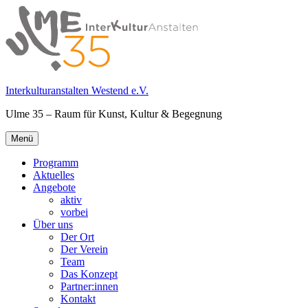
Springe
zum
Inhalt
Interkulturanstalten Westend e.V.
Ulme 35 – Raum für Kunst, Kultur & Begegnung
Primäres
Menü
Menü
Programm
Aktuelles
Angebote
aktiv
vorbei
Über uns
Der Ort
Der Verein
Team
Das Konzept
Partner:innen
Kontakt