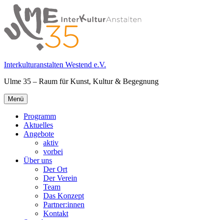
Springe
zum
Inhalt
Interkulturanstalten Westend e.V.
Ulme 35 – Raum für Kunst, Kultur & Begegnung
Primäres
Menü
Menü
Programm
Aktuelles
Angebote
aktiv
vorbei
Über uns
Der Ort
Der Verein
Team
Das Konzept
Partner:innen
Kontakt