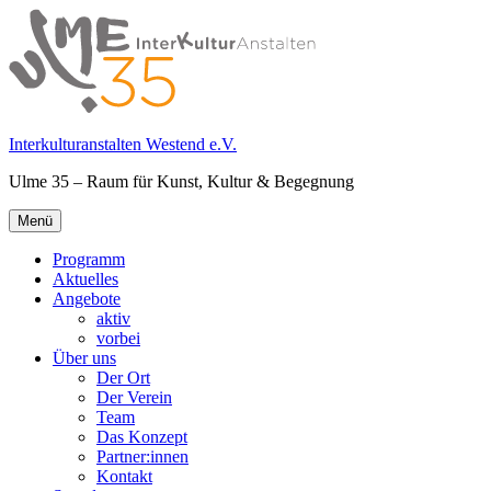
Springe
zum
Inhalt
Interkulturanstalten Westend e.V.
Ulme 35 – Raum für Kunst, Kultur & Begegnung
Primäres
Menü
Menü
Programm
Aktuelles
Angebote
aktiv
vorbei
Über uns
Der Ort
Der Verein
Team
Das Konzept
Partner:innen
Kontakt