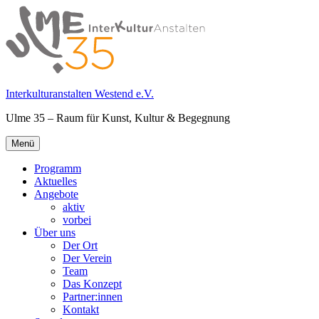
Springe
zum
Inhalt
Interkulturanstalten Westend e.V.
Ulme 35 – Raum für Kunst, Kultur & Begegnung
Primäres
Menü
Menü
Programm
Aktuelles
Angebote
aktiv
vorbei
Über uns
Der Ort
Der Verein
Team
Das Konzept
Partner:innen
Kontakt