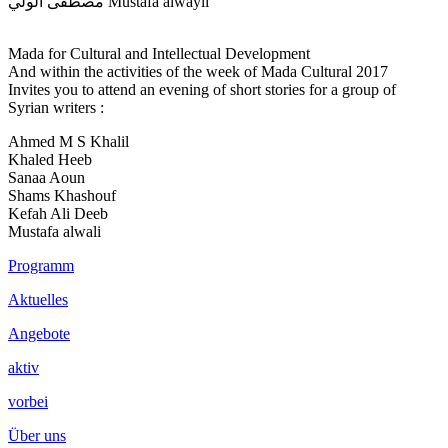
مصطفى الولي Mustafa alwayli
Mada for Cultural and Intellectual Development
And within the activities of the week of Mada Cultural 2017
Invites you to attend an evening of short stories for a group of
Syrian writers :
Ahmed M S Khalil
Khaled Heeb
Sanaa Aoun
Shams Khashouf
Kefah Ali Deeb
Mustafa alwali
Footer
Programm
Inhalt
Aktuelles
Angebote
aktiv
vorbei
Über uns