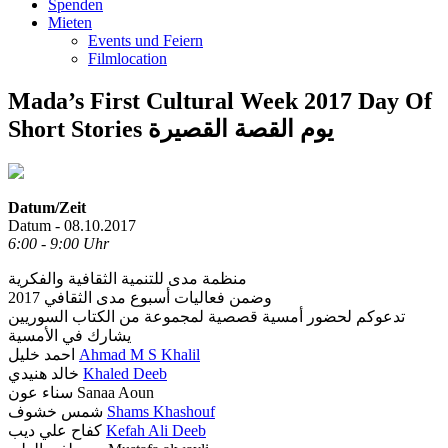
Spenden
Mieten
Events und Feiern
Filmlocation
Mada’s First Cultural Week 2017 Day Of
Short Stories يوم القصة القصيرة
Datum/Zeit
Datum - 08.10.2017
6:00 - 9:00 Uhr
منظمة مدى للتنمية الثقافية والفكرية
وضمن فعاليات أسبوع مدى الثقافي 2017
تدعوكم لحضور أمسية قصصية لمجموعة من الكتاب السوريين
يشارك في الأمسية
احمد خليل
Ahmad M S Khalil
خالد هنيدي
Khaled Deeb
سناء عون Sanaa Aoun
شمس خشوف
Shams Khashouf
كفاح علي ديب
Kefah Ali Deeb