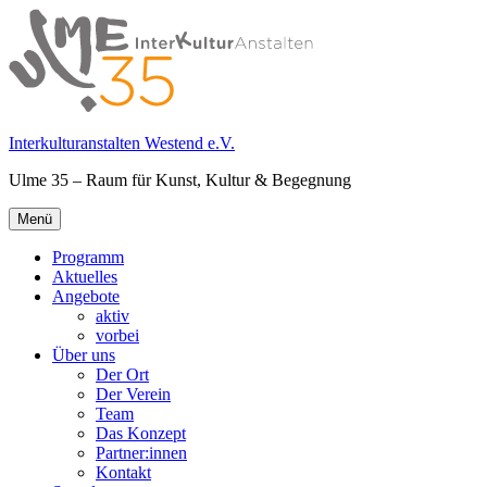
Springe
zum
Inhalt
Interkulturanstalten Westend e.V.
Ulme 35 – Raum für Kunst, Kultur & Begegnung
Primäres
Menü
Menü
Programm
Aktuelles
Angebote
aktiv
vorbei
Über uns
Der Ort
Der Verein
Team
Das Konzept
Partner:innen
Kontakt