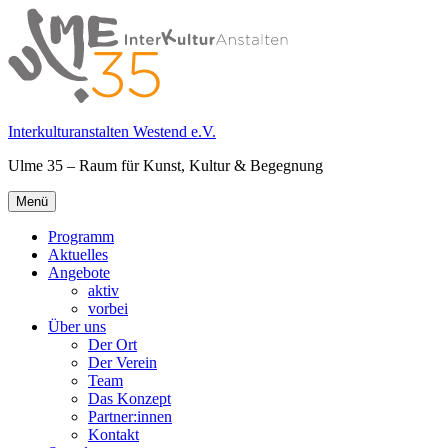
Springe
zum
Inhalt
Interkulturanstalten Westend e.V.
Ulme 35 – Raum für Kunst, Kultur & Begegnung
Primäres
Menü
Menü
Programm
Aktuelles
Angebote
aktiv
vorbei
Über uns
Der Ort
Der Verein
Team
Das Konzept
Partner:innen
Kontakt