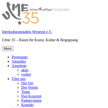
Springe
zum
Inhalt
Interkulturanstalten Westend e.V.
Ulme 35 – Raum für Kunst, Kultur & Begegnung
Primäres
Menü
Menü
Programm
Aktuelles
Angebote
aktiv
vorbei
Über uns
Der Ort
Der Verein
Team
Das Konzept
Partner:innen
Kontakt