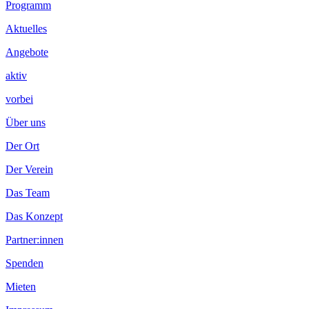
Footer
Programm
Inhalt
Aktuelles
Angebote
aktiv
vorbei
Über uns
Der Ort
Der Verein
Das Team
Das Konzept
Partner:innen
Spenden
Mieten