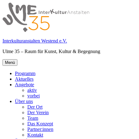
Springe
zum
Inhalt
Interkulturanstalten Westend e.V.
Ulme 35 – Raum für Kunst, Kultur & Begegnung
Primäres
Menü
Menü
Programm
Aktuelles
Angebote
aktiv
vorbei
Über uns
Der Ort
Der Verein
Team
Das Konzept
Partner:innen
Kontakt