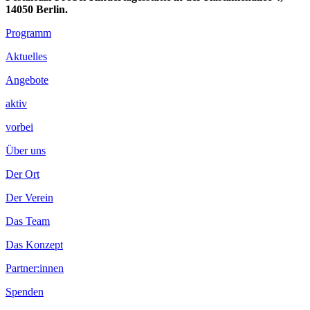
14050 Berlin.
Footer
Programm
Inhalt
Aktuelles
Angebote
aktiv
vorbei
Über uns
Der Ort
Der Verein
Das Team
Das Konzept
Partner:innen
Spenden