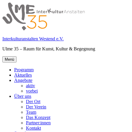
Springe
zum
Inhalt
Interkulturanstalten Westend e.V.
Ulme 35 – Raum für Kunst, Kultur & Begegnung
Primäres
Menü
Menü
Programm
Aktuelles
Angebote
aktiv
vorbei
Über uns
Der Ort
Der Verein
Team
Das Konzept
Partner:innen
Kontakt