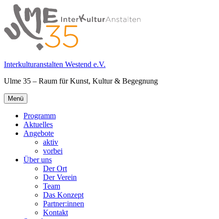
Springe
zum
Inhalt
Interkulturanstalten Westend e.V.
Ulme 35 – Raum für Kunst, Kultur & Begegnung
Primäres
Menü
Menü
Programm
Aktuelles
Angebote
aktiv
vorbei
Über uns
Der Ort
Der Verein
Team
Das Konzept
Partner:innen
Kontakt