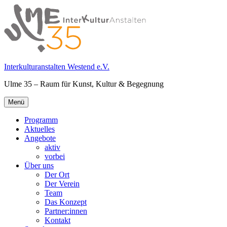
Springe
zum
Inhalt
Interkulturanstalten Westend e.V.
Ulme 35 – Raum für Kunst, Kultur & Begegnung
Primäres
Menü
Menü
Programm
Aktuelles
Angebote
aktiv
vorbei
Über uns
Der Ort
Der Verein
Team
Das Konzept
Partner:innen
Kontakt