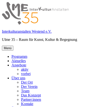
Springe
zum
Inhalt
Interkulturanstalten Westend e.V.
Ulme 35 – Raum für Kunst, Kultur & Begegnung
Primäres
Menü
Menü
Programm
Aktuelles
Angebote
aktiv
vorbei
Über uns
Der Ort
Der Verein
Team
Das Konzept
Partner:innen
Kontakt