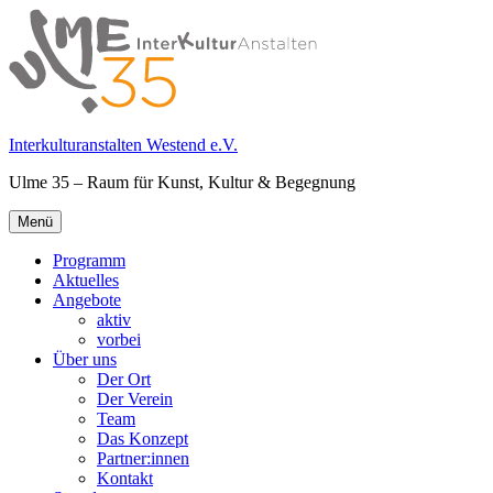
Springe
zum
Inhalt
Interkulturanstalten Westend e.V.
Ulme 35 – Raum für Kunst, Kultur & Begegnung
Primäres
Menü
Menü
Programm
Aktuelles
Angebote
aktiv
vorbei
Über uns
Der Ort
Der Verein
Team
Das Konzept
Partner:innen
Kontakt