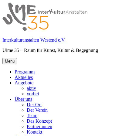
Springe
zum
Inhalt
Interkulturanstalten Westend e.V.
Ulme 35 – Raum für Kunst, Kultur & Begegnung
Primäres
Menü
Menü
Programm
Aktuelles
Angebote
aktiv
vorbei
Über uns
Der Ort
Der Verein
Team
Das Konzept
Partner:innen
Kontakt