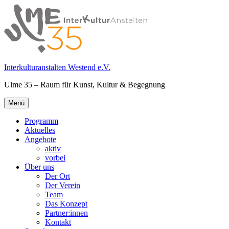
Springe
zum
Inhalt
Interkulturanstalten Westend e.V.
Ulme 35 – Raum für Kunst, Kultur & Begegnung
Primäres
Menü
Menü
Programm
Aktuelles
Angebote
aktiv
vorbei
Über uns
Der Ort
Der Verein
Team
Das Konzept
Partner:innen
Kontakt