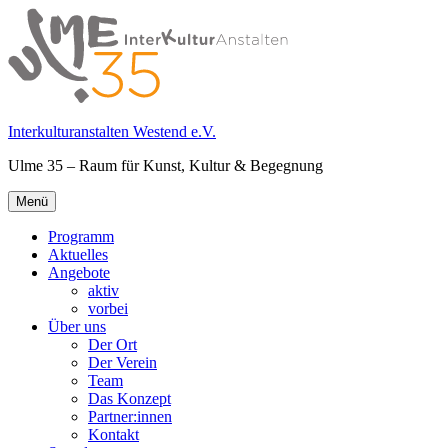
Springe
zum
Inhalt
Interkulturanstalten Westend e.V.
Ulme 35 – Raum für Kunst, Kultur & Begegnung
Primäres
Menü
Menü
Programm
Aktuelles
Angebote
aktiv
vorbei
Über uns
Der Ort
Der Verein
Team
Das Konzept
Partner:innen
Kontakt