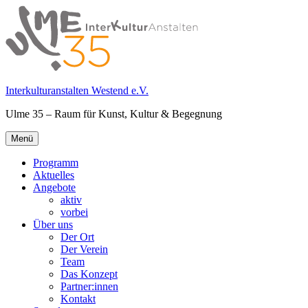
Springe
zum
Inhalt
Interkulturanstalten Westend e.V.
Ulme 35 – Raum für Kunst, Kultur & Begegnung
Primäres
Menü
Menü
Programm
Aktuelles
Angebote
aktiv
vorbei
Über uns
Der Ort
Der Verein
Team
Das Konzept
Partner:innen
Kontakt