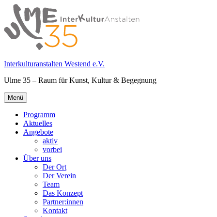
Springe
zum
Inhalt
Interkulturanstalten Westend e.V.
Ulme 35 – Raum für Kunst, Kultur & Begegnung
Primäres
Menü
Menü
Programm
Aktuelles
Angebote
aktiv
vorbei
Über uns
Der Ort
Der Verein
Team
Das Konzept
Partner:innen
Kontakt