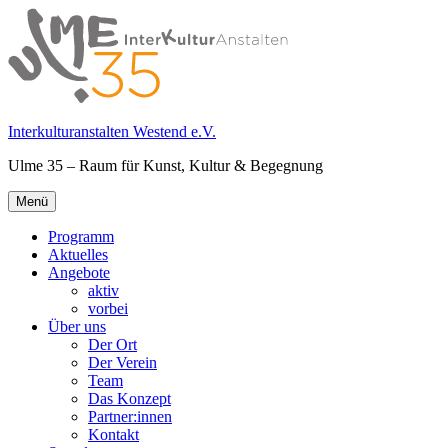
Springe
zum
Inhalt
Interkulturanstalten Westend e.V.
Ulme 35 – Raum für Kunst, Kultur & Begegnung
Primäres
Menü
Menü
Programm
Aktuelles
Angebote
aktiv
vorbei
Über uns
Der Ort
Der Verein
Team
Das Konzept
Partner:innen
Kontakt