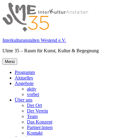
Springe
zum
Inhalt
Interkulturanstalten Westend e.V.
Ulme 35 – Raum für Kunst, Kultur & Begegnung
Primäres
Menü
Menü
Programm
Aktuelles
Angebote
aktiv
vorbei
Über uns
Der Ort
Der Verein
Team
Das Konzept
Partner:innen
Kontakt